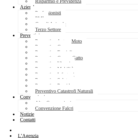
Risparmio e Previdenza
Aziende
Professionisti
PMI
Grandi Aziende
Terzo Settore
Preventivi
Preventivo Auto e Moto
Preventivo Casa
Preventivo Famiglia
Preventivo Cane e Gatto
Preventivo Viaggi
Preventivo Mobilità
Preventivo Infortuni
Preventivo Salute
Preventivo Previdenza
Preventivo Catastrofi Naturali
Convenzioni
Altre Convenzioni
Convenzione Falcri
Notizie
Contatti
Home
L’Agenzia