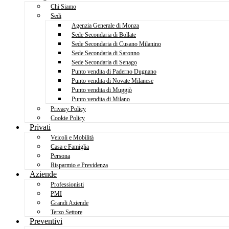
Chi Siamo
Sedi
Agenzia Generale di Monza
Sede Secondaria di Bollate
Sede Secondaria di Cusano Milanino
Sede Secondaria di Saronno
Sede Secondaria di Senago
Punto vendita di Paderno Dugnano
Punto vendita di Novate Milanese
Punto vendita di Muggiò
Punto vendita di Milano
Privacy Policy
Cookie Policy
Privati
Veicoli e Mobilità
Casa e Famiglia
Persona
Risparmio e Previdenza
Aziende
Professionisti
PMI
Grandi Aziende
Terzo Settore
Preventivi