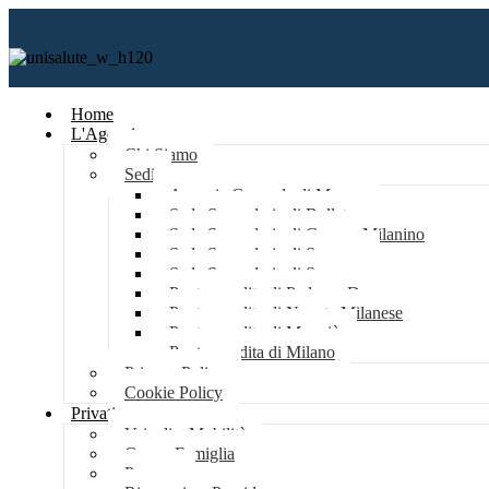
Home
L'Agenzia
Chi Siamo
Sedi
Agenzia Generale di Monza
Sede Secondaria di Bollate
Sede Secondaria di Cusano Milanino
Sede Secondaria di Saronno
Sede Secondaria di Senago
Punto vendita di Paderno Dugnano
Punto vendita di Novate Milanese
Punto vendita di Muggiò
Punto vendita di Milano
Privacy Policy
Cookie Policy
Privati
Veicoli e Mobilità
Casa e Famiglia
Persona